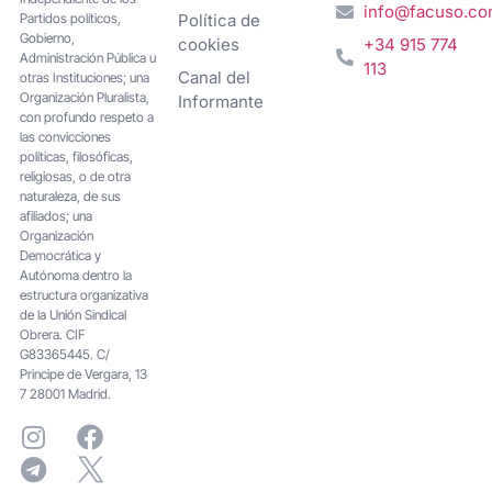
info@facuso.c
Partidos políticos,
Política de
Gobierno,
cookies
+34 915 774
Administración Pública u
113
Canal del
otras Instituciones; una
Organización Pluralista,
Informante
con profundo respeto a
las convicciones
políticas, filosóficas,
religiosas, o de otra
naturaleza, de sus
afiliados; una
Organización
Democrática y
Autónoma dentro la
estructura organizativa
de la Unión Sindical
Obrera. CIF
G83365445. C/
Principe de Vergara, 13
7 28001 Madrid.