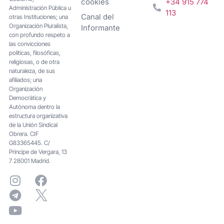
cookies
+34 915 774
Administración Pública u
113
Canal del
otras Instituciones; una
Organización Pluralista,
Informante
con profundo respeto a
las convicciones
políticas, filosóficas,
religiosas, o de otra
naturaleza, de sus
afiliados; una
Organización
Democrática y
Autónoma dentro la
estructura organizativa
de la Unión Sindical
Obrera. CIF
G83365445. C/
Principe de Vergara, 13
7 28001 Madrid.