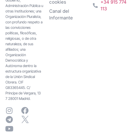
Gobierno,
cookies
+34 915 774
Administración Pública u
113
Canal del
otras Instituciones; una
Organización Pluralista,
Informante
con profundo respeto a
las convicciones
políticas, filosóficas,
religiosas, o de otra
naturaleza, de sus
afiliados; una
Organización
Democrática y
Autónoma dentro la
estructura organizativa
de la Unión Sindical
Obrera. CIF
G83365445. C/
Principe de Vergara, 13
7 28001 Madrid.