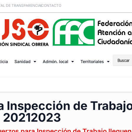
AL DE TRANSPARENCIA
CONTACTO
ticia
Sanidad
Admón. local
Territoriales
la Inspección de Trabaj
al 20212023
uerzos para Inspección de Trabajo lleguen