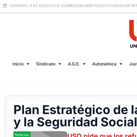
DOMINGO, 9 DE AGOSTO DE 2026
INICIO
SOBRE NOSOTROS
SEDES
PORT
Inicio
Sindicato
A.G.E.
Autonómica
Jus
Plan Estratégico de 
y la Seguridad Soci
USO pide que los ref
Noticias