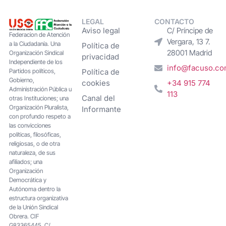
LEGAL
CONTACTO
Aviso legal
C/ Príncipe de
Federacion de Atención
Vergara, 13 7.
a la Ciudadanía. Una
Política de
28001 Madrid
Organización Sindical
privacidad
Independiente de los
info@facuso.c
Partidos políticos,
Política de
Gobierno,
cookies
+34 915 774
Administración Pública u
113
Canal del
otras Instituciones; una
Organización Pluralista,
Informante
con profundo respeto a
las convicciones
políticas, filosóficas,
religiosas, o de otra
naturaleza, de sus
afiliados; una
Organización
Democrática y
Autónoma dentro la
estructura organizativa
de la Unión Sindical
Obrera. CIF
G83365445. C/