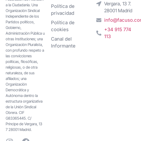
Vergara, 13 7.
a la Ciudadanía. Una
Política de
28001 Madrid
Organización Sindical
privacidad
Independiente de los
info@facuso.c
Partidos políticos,
Política de
Gobierno,
cookies
+34 915 774
Administración Pública u
113
Canal del
otras Instituciones; una
Organización Pluralista,
Informante
con profundo respeto a
las convicciones
políticas, filosóficas,
religiosas, o de otra
naturaleza, de sus
afiliados; una
Organización
Democrática y
Autónoma dentro la
estructura organizativa
de la Unión Sindical
Obrera. CIF
G83365445. C/
Principe de Vergara, 13
7 28001 Madrid.