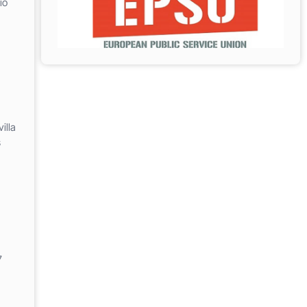
io
illa
s
7