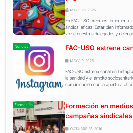
MAYO 26, 2025
En FAC-USO creemos firmemente qu
sindical eficaz. Estar bien informad
voz a nuestros delegados y delegad
FAC-USO estrena can
Noticias
MAYO 9, 2025
FAC-USO estrena canal en Instagram
la sanidad y el ámbito sociosanit
comunicación con la apertura oficia
Formación en medios 
Formación
campañas sindicales
OCTUBRE 28, 2019