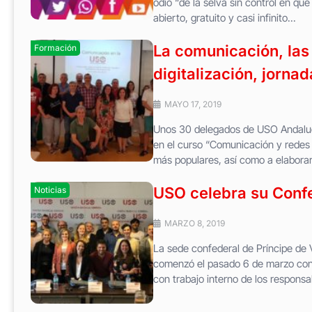
odio “de la selva sin control en qu
abierto, gratuito y casi infinito...
La comunicación, las 
Formación
digitalización, jorna
MAYO 17, 2019
Unos 30 delegados de USO Andalucí
en el curso “Comunicación y redes 
más populares, así como a elaborar
USO celebra su Conf
Noticias
MARZO 8, 2019
La sede confederal de Príncipe de
comenzó el pasado 6 de marzo con 
con trabajo interno de los responsab