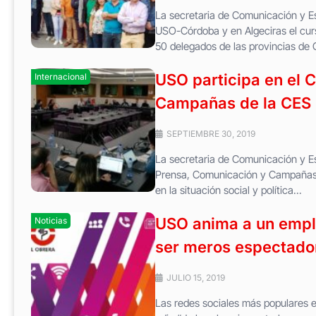
La secretaria de Comunicación y Es
USO-Córdoba y en Algeciras el cur
50 delegados de las provincias de 
USO participa en el 
Internacional
Campañas de la CES
SEPTIEMBRE 30, 2019
La secretaria de Comunicación y Es
Prensa, Comunicación y Campañas d
en la situación social y política...
USO anima a un emple
Noticias
ser meros espectado
JULIO 15, 2019
Las redes sociales más populares 