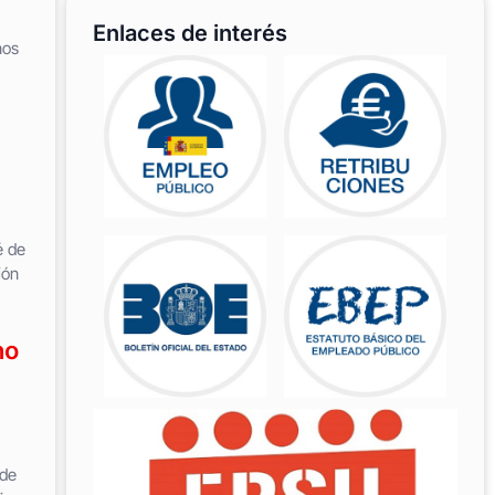
Enlaces de interés
nos
é de
ión
no
 de