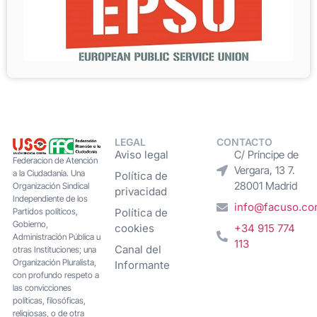
LEGAL
CONTACTO
Aviso legal
C/ Príncipe de
Federacion de Atención
Vergara, 13 7.
a la Ciudadanía. Una
Política de
28001 Madrid
Organización Sindical
privacidad
Independiente de los
info@facuso.c
Partidos políticos,
Política de
Gobierno,
cookies
+34 915 774
Administración Pública u
113
Canal del
otras Instituciones; una
Organización Pluralista,
Informante
con profundo respeto a
las convicciones
políticas, filosóficas,
religiosas, o de otra