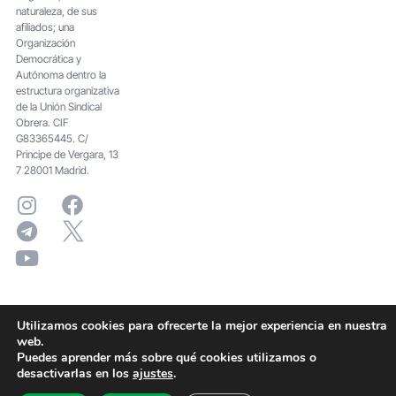
naturaleza, de sus
afiliados; una
Organización
Democrática y
Autónoma dentro la
estructura organizativa
de la Unión Sindical
Obrera. CIF
G83365445. C/
Principe de Vergara, 13
7 28001 Madrid.
Utilizamos cookies para ofrecerte la mejor experiencia en nuestra
web.
Puedes aprender más sobre qué cookies utilizamos o
desactivarlas en los
ajustes
.