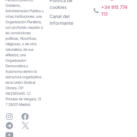
Política de
Gobierno,
cookies
+34 915 774
Administración Pública u
113
Canal del
otras Instituciones; una
Organización Pluralista,
Informante
con profundo respeto a
las convicciones
políticas, filosóficas,
religiosas, o de otra
naturaleza, de sus
afiliados; una
Organización
Democrática y
Autónoma dentro la
estructura organizativa
de la Unión Sindical
Obrera. CIF
G83365445. C/
Principe de Vergara, 13
7 28001 Madrid.