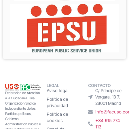
LEGAL
CONTACTO
Aviso legal
C/ Príncipe de
Federacion de Atención
Vergara, 13 7.
a la Ciudadanía. Una
Política de
28001 Madrid
Organización Sindical
privacidad
Independiente de los
info@facuso.c
Partidos políticos,
Política de
Gobierno,
cookies
+34 915 774
Administración Pública u
113