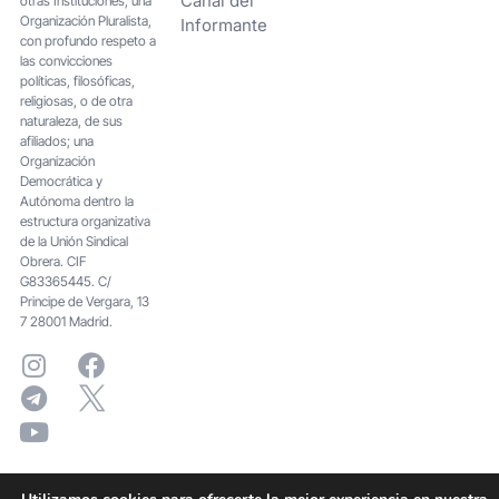
Canal del
otras Instituciones; una
Organización Pluralista,
Informante
con profundo respeto a
las convicciones
políticas, filosóficas,
religiosas, o de otra
naturaleza, de sus
afiliados; una
Organización
Democrática y
Autónoma dentro la
estructura organizativa
de la Unión Sindical
Obrera. CIF
G83365445. C/
Principe de Vergara, 13
7 28001 Madrid.