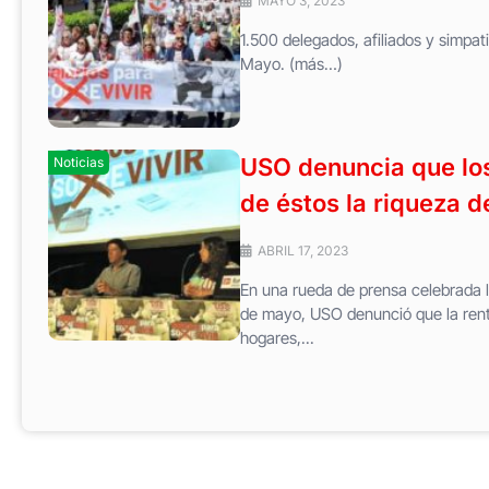
MAYO 3, 2023
1.500 delegados, afiliados y simpa
Mayo. (más…)
USO denuncia que los 
Noticias
de éstos la riqueza d
ABRIL 17, 2023
En una rueda de prensa celebrada 
de mayo, USO denunció que la renta
hogares,...