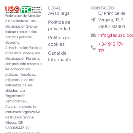
LEGAL
CONTACTO
Aviso legal
C/ Príncipe de
Federacion de Atención
Vergara, 13 7.
a la Ciudadanía. Una
Política de
28001 Madrid
Organización Sindical
privacidad
Independiente de los
info@facuso.c
Partidos políticos,
Política de
Gobierno,
cookies
+34 915 774
Administración Pública u
113
Canal del
otras Instituciones; una
Organización Pluralista,
Informante
con profundo respeto a
las convicciones
políticas, filosóficas,
religiosas, o de otra
naturaleza, de sus
afiliados; una
Organización
Democrática y
Autónoma dentro la
estructura organizativa
de la Unión Sindical
Obrera. CIF
G83365445. C/