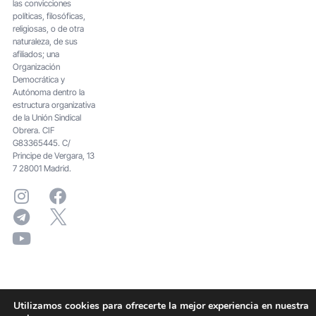
las convicciones
políticas, filosóficas,
religiosas, o de otra
naturaleza, de sus
afiliados; una
Organización
Democrática y
Autónoma dentro la
estructura organizativa
de la Unión Sindical
Obrera. CIF
G83365445. C/
Principe de Vergara, 13
7 28001 Madrid.
Utilizamos cookies para ofrecerte la mejor experiencia en nuestra