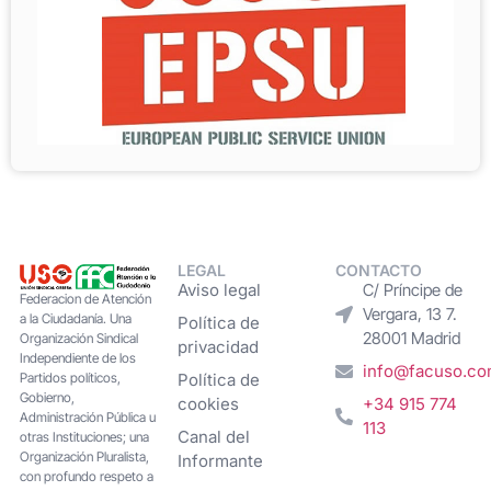
LEGAL
CONTACTO
Aviso legal
C/ Príncipe de
Federacion de Atención
Vergara, 13 7.
a la Ciudadanía. Una
Política de
28001 Madrid
Organización Sindical
privacidad
Independiente de los
info@facuso.c
Partidos políticos,
Política de
Gobierno,
cookies
+34 915 774
Administración Pública u
113
Canal del
otras Instituciones; una
Organización Pluralista,
Informante
con profundo respeto a