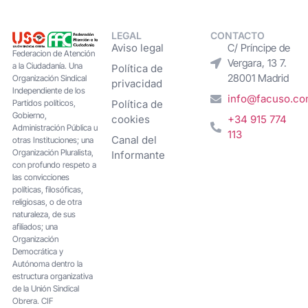
LEGAL
CONTACTO
Aviso legal
C/ Príncipe de
Federacion de Atención
Vergara, 13 7.
a la Ciudadanía. Una
Política de
28001 Madrid
Organización Sindical
privacidad
Independiente de los
info@facuso.c
Partidos políticos,
Política de
Gobierno,
cookies
+34 915 774
Administración Pública u
113
Canal del
otras Instituciones; una
Organización Pluralista,
Informante
con profundo respeto a
las convicciones
políticas, filosóficas,
religiosas, o de otra
naturaleza, de sus
afiliados; una
Organización
Democrática y
Autónoma dentro la
estructura organizativa
de la Unión Sindical
Obrera. CIF