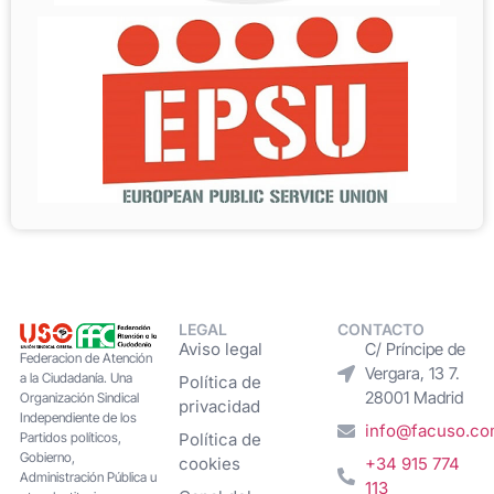
LEGAL
CONTACTO
Aviso legal
C/ Príncipe de
Federacion de Atención
Vergara, 13 7.
a la Ciudadanía. Una
Política de
28001 Madrid
Organización Sindical
privacidad
Independiente de los
info@facuso.c
Partidos políticos,
Política de
Gobierno,
cookies
+34 915 774
Administración Pública u
113