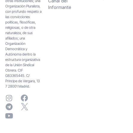
Canal del
otras Instituciones; una
Organización Pluralista,
Informante
con profundo respeto a
las convicciones
políticas, filosóficas,
religiosas, o de otra
naturaleza, de sus
afiliados; una
Organización
Democrática y
Autónoma dentro la
estructura organizativa
de la Unión Sindical
Obrera. CIF
G83365445. C/
Principe de Vergara, 13
7 28001 Madrid.