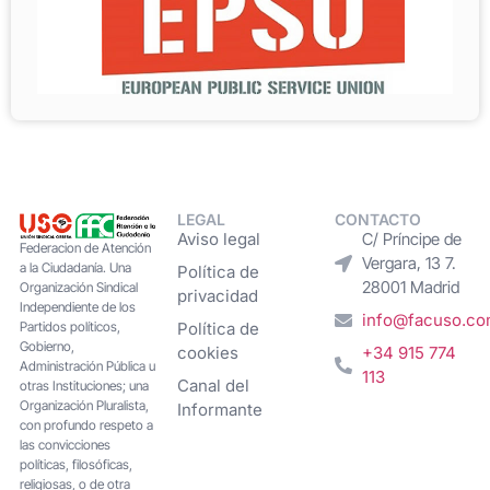
LEGAL
CONTACTO
Aviso legal
C/ Príncipe de
Federacion de Atención
Vergara, 13 7.
a la Ciudadanía. Una
Política de
28001 Madrid
Organización Sindical
privacidad
Independiente de los
info@facuso.c
Partidos políticos,
Política de
Gobierno,
cookies
+34 915 774
Administración Pública u
113
Canal del
otras Instituciones; una
Organización Pluralista,
Informante
con profundo respeto a
las convicciones
políticas, filosóficas,
religiosas, o de otra