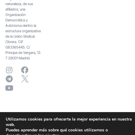
naturaleza, de sus
afiliados; una
Organización
Democrática y
Autónoma dentro la
estructura organizativa
de la Unión Sindical
Obrera. CIF
G83365445. C/
Principe de Vergara, 13
7 28001 Madrid.
Utilizamos cookies para ofrecerte la mejor experiencia en nuestra
web.
Puedes aprender más sobre qué cookies utilizamos o