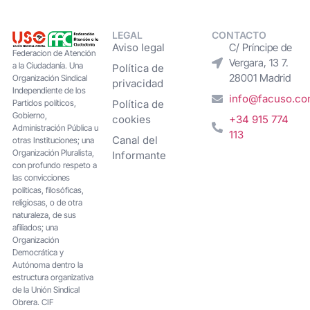
LEGAL
CONTACTO
Aviso legal
C/ Príncipe de
Federacion de Atención
Vergara, 13 7.
a la Ciudadanía. Una
Política de
28001 Madrid
Organización Sindical
privacidad
Independiente de los
info@facuso.c
Partidos políticos,
Política de
Gobierno,
cookies
+34 915 774
Administración Pública u
113
Canal del
otras Instituciones; una
Organización Pluralista,
Informante
con profundo respeto a
las convicciones
políticas, filosóficas,
religiosas, o de otra
naturaleza, de sus
afiliados; una
Organización
Democrática y
Autónoma dentro la
estructura organizativa
de la Unión Sindical
Obrera. CIF