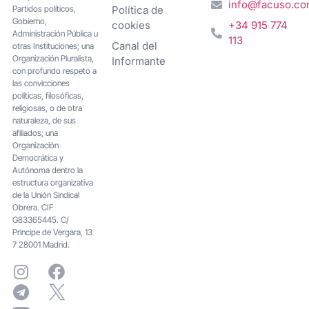
info@facuso.c
Partidos políticos,
Política de
Gobierno,
cookies
+34 915 774
Administración Pública u
113
Canal del
otras Instituciones; una
Organización Pluralista,
Informante
con profundo respeto a
las convicciones
políticas, filosóficas,
religiosas, o de otra
naturaleza, de sus
afiliados; una
Organización
Democrática y
Autónoma dentro la
estructura organizativa
de la Unión Sindical
Obrera. CIF
G83365445. C/
Principe de Vergara, 13
7 28001 Madrid.