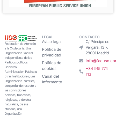
LEGAL
CONTACTO
Aviso legal
C/ Príncipe de
Federacion de Atención
Vergara, 13 7.
a la Ciudadanía. Una
Política de
28001 Madrid
Organización Sindical
privacidad
Independiente de los
info@facuso.c
Partidos políticos,
Política de
Gobierno,
cookies
+34 915 774
Administración Pública u
113
Canal del
otras Instituciones; una
Organización Pluralista,
Informante
con profundo respeto a
las convicciones
políticas, filosóficas,
religiosas, o de otra
naturaleza, de sus
afiliados; una
Organización