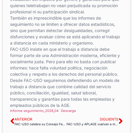
quienes teletrabajan no vean perjudicada su promoción
profesional ni su participación sindical.
También es imprescindible que los informes de
seguimiento no se limiten a ofrecer datos estadísticos,
sino que permitan detectar desigualdades, corregir
disfunciones y evaluar cómo se está aplicando el trabajo
a distancia en cada ministerio y organismo.
FAC-USO insiste en que el trabajo a distancia debe
formar parte de una Administración moderna, eficiente y
socialmente justa. Pero para ello no basta con publicar
informes: hace falta voluntad política, negociación
colectiva y respeto a los derechos del personal público.
Desde FAC-USO seguiremos defendiendo un modelo de
trabajo a distancia que combine calidad del servicio
público, conciliación, igualdad, salud laboral,
transparencia y garantías para todas las empleadas y
empleados públicos de la AGE.
Informe seguimiento_2026_04
Descarga
ANTERIOR
SIGUIENTE
FAC-USO celebra su Consejo Federal Extraordinario previo al 13º Congreso Confederal de USO
FAC-USO y APLAGE vuelven a movilizar al personal civil de Defensa en 108 centros de toda España