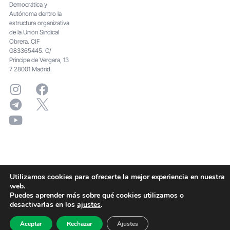
Democrática y
Autónoma dentro la
estructura organizativa
de la Unión Sindical
Obrera. CIF
G83365445. C/
Principe de Vergara, 13
7 28001 Madrid.
Utilizamos cookies para ofrecerte la mejor experiencia en nuestra
web.
Puedes aprender más sobre qué cookies utilizamos o
desactivarlas en los
ajustes
.
Aceptar
Rechazar
Ajustes