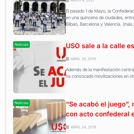
MAYO 4, 2021
El pasado 1 de Mayo, la Confedera
en una quincena de ciudades, entre
Bilbao, Barcelona y Valencia. (más
USO sale a la calle 
Noticias
ABRIL 29, 2019
Además de la manifestación central
ha convocado movilizaciones en ot
“Se acabó el juego”,
Noticias
con acto confederal 
ABRIL 24, 2019