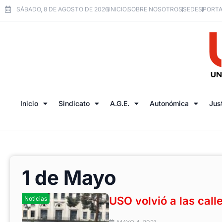
SÁBADO, 8 DE AGOSTO DE 2026
INICIO
SOBRE NOSOTROS
SEDES
PORTA
Inicio
Sindicato
A.G.E.
Autonómica
Jus
1 de Mayo
USO volvió a las call
Noticias