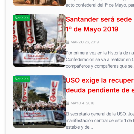
acto confederal del 1º de Mayo, par
Santander será sede 
Noticias
1º de Mayo 2019
MARZO 26, 2019
Por primera vez en la historia de n
Confederación se va a realizar en 
compañeros y compañeras que se..
USO exige la recupera
Noticias
deuda pendiente de e
MAYO 4, 2018
El secretario general de la USO, Jo
manifestación central de este 1 de
estable y de...