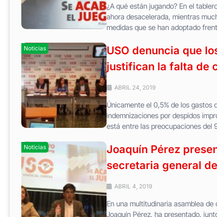
¿A qué están jugando? En el table
ahora desacelerada, mientras much
medidas que se han adoptado frente
USO denuncia que los
Noticias
justifican la falta de
ABRIL 24, 2019
Únicamente el 0,5% de los gastos d
indemnizaciones por despidos impro
está entre las preocupaciones del 9
Joaquín Pérez presen
Noticias
secretaria general d
ABRIL 4, 2019
En una multitudinaria asamblea de 
Joaquín Pérez, ha presentado, junt