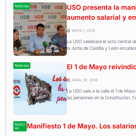
USO presenta la mani
Noticias
aumento salarial y e
MAYO 1, 2018
La USO celebrará el acto central de
la Junta de Castilla y León encabeza
El 1 de Mayo reivindi
Noticias
ABRIL 30, 2018
La USO sale a la calle el 1 de Mayo 
las pensiones en la Constitución. Co
Notici
Manifiesto 1 de Mayo. Los salario
as