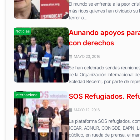
El mundo se enfrenta a la peor cri
más ricos quienes han olvidado su 
terror o...
Aunando apoyos para 
Noticias
con derechos
MAYO 23, 2016
Se han celebrado sendas reuniones 
de la Organización Internacional d
Soledad Becerril, por parte de repr
SOS Refugiados. Ref
Internacional
MAYO 12, 2016
La plataforma SOS refugiados, com
(CEAR, ACNUR, CONGDE, EAPN, La C
público, en rueda de prensa, el man