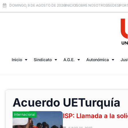
DOMINGO, 9 DE AGOSTO DE 2026
INICIO
SOBRE NOSOTROS
SEDES
PORT
Inicio
Sindicato
A.G.E.
Autonómica
Jus
Acuerdo UETurquía
ISP: Llamada a la sol
Internacional