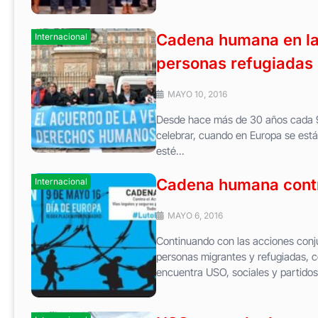
Cadena humana en la 
Internacional
personas refugiadas
MAYO 10, 2016
Desde hace más de 30 años cada 9 
celebrar, cuando en Europa se está
esté...
Cadena humana contr
Internacional
MAYO 6, 2016
Continuando con las acciones conju
personas migrantes y refugiadas, 
encuentra USO, sociales y partidos