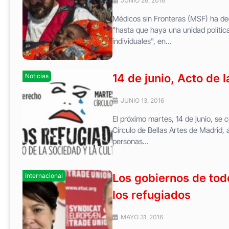
JUNIO 26, 2016
Médicos sin Fronteras (MSF) ha dec
"hasta que haya una unidad polític
individuales", en...
14 de junio, Acto de 
Noticias
JUNIO 13, 2016
El próximo martes, 14 de junio, se c
Círculo de Bellas Artes de Madrid, a
personas...
Los gobiernos de tod
Internacional
los refugiados
MAYO 31, 2016