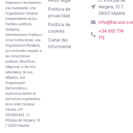
Aviso legal
C/ Príncipe de
Federacion de Atención
Vergara, 13 7.
a la Ciudadanía. Una
Política de
28001 Madrid
Organización Sindical
privacidad
Independiente de los
info@facuso.c
Partidos políticos,
Política de
Gobierno,
cookies
+34 915 774
Administración Pública u
113
Canal del
otras Instituciones; una
Organización Pluralista,
Informante
con profundo respeto a
las convicciones
políticas, filosóficas,
religiosas, o de otra
naturaleza, de sus
afiliados; una
Organización
Democrática y
Autónoma dentro la
estructura organizativa
de la Unión Sindical
Obrera. CIF
G83365445. C/
Principe de Vergara, 13
7 28001 Madrid.