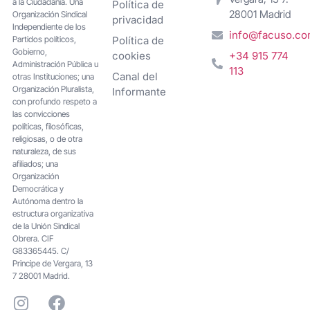
a la Ciudadanía. Una
Política de
28001 Madrid
Organización Sindical
privacidad
Independiente de los
info@facuso.c
Partidos políticos,
Política de
Gobierno,
cookies
+34 915 774
Administración Pública u
113
Canal del
otras Instituciones; una
Organización Pluralista,
Informante
con profundo respeto a
las convicciones
políticas, filosóficas,
religiosas, o de otra
naturaleza, de sus
afiliados; una
Organización
Democrática y
Autónoma dentro la
estructura organizativa
de la Unión Sindical
Obrera. CIF
G83365445. C/
Principe de Vergara, 13
7 28001 Madrid.