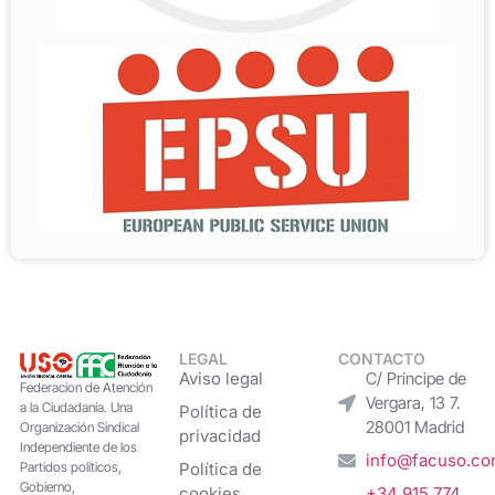
LEGAL
CONTACTO
Aviso legal
C/ Príncipe de
Federacion de Atención
Vergara, 13 7.
a la Ciudadanía. Una
Política de
28001 Madrid
Organización Sindical
privacidad
Independiente de los
info@facuso.c
Partidos políticos,
Política de
Gobierno,
cookies
+34 915 774