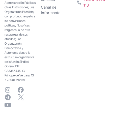
Administración Pública u
113
Canal del
otras Instituciones; una
Organización Pluralista,
Informante
con profundo respeto a
las convicciones
políticas, filosóficas,
religiosas, o de otra
naturaleza, de sus
afiliados; una
Organización
Democrática y
Autónoma dentro la
estructura organizativa
de la Unión Sindical
Obrera. CIF
G83365445. C/
Principe de Vergara, 13
7 28001 Madrid.