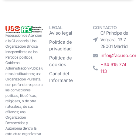
LEGAL
CONTACTO
Aviso legal
C/ Príncipe de
Federacion de Atención
Vergara, 13 7.
a la Ciudadanía. Una
Política de
28001 Madrid
Organización Sindical
privacidad
Independiente de los
info@facuso.c
Partidos políticos,
Política de
Gobierno,
cookies
+34 915 774
Administración Pública u
113
Canal del
otras Instituciones; una
Organización Pluralista,
Informante
con profundo respeto a
las convicciones
políticas, filosóficas,
religiosas, o de otra
naturaleza, de sus
afiliados; una
Organización
Democrática y
Autónoma dentro la
estructura organizativa