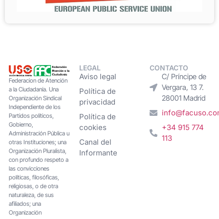
LEGAL
CONTACTO
Aviso legal
C/ Príncipe de
Federacion de Atención
Vergara, 13 7.
a la Ciudadanía. Una
Política de
28001 Madrid
Organización Sindical
privacidad
Independiente de los
info@facuso.c
Partidos políticos,
Política de
Gobierno,
cookies
+34 915 774
Administración Pública u
113
Canal del
otras Instituciones; una
Organización Pluralista,
Informante
con profundo respeto a
las convicciones
políticas, filosóficas,
religiosas, o de otra
naturaleza, de sus
afiliados; una
Organización