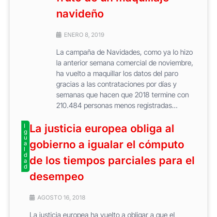
navideño
ENERO 8, 2019
La campaña de Navidades, como ya lo hizo
la anterior semana comercial de noviembre,
ha vuelto a maquillar los datos del paro
gracias a las contrataciones por días y
semanas que hacen que 2018 termine con
210.484 personas menos registradas...
I
La justicia europea obliga al
g
u
gobierno a igualar el cómputo
a
l
d
de los tiempos parciales para el
a
d
desempeo
AGOSTO 16, 2018
La justicia europea ha vuelto a obligar a que el