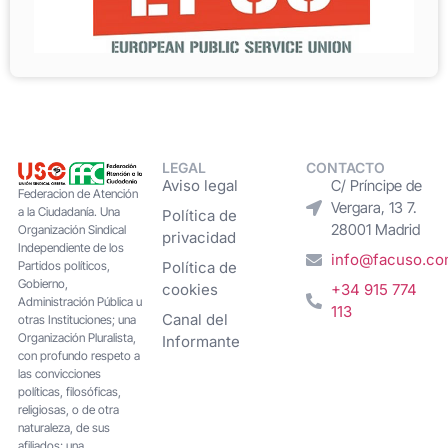
LEGAL
CONTACTO
Aviso legal
C/ Príncipe de
Federacion de Atención
Vergara, 13 7.
a la Ciudadanía. Una
Política de
28001 Madrid
Organización Sindical
privacidad
Independiente de los
info@facuso.c
Partidos políticos,
Política de
Gobierno,
cookies
+34 915 774
Administración Pública u
113
Canal del
otras Instituciones; una
Organización Pluralista,
Informante
con profundo respeto a
las convicciones
políticas, filosóficas,
religiosas, o de otra
naturaleza, de sus
afiliados; una