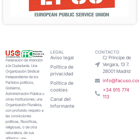
LEGAL
CONTACTO
Aviso legal
C/ Príncipe de
Federacion de Atención
Vergara, 13 7.
a la Ciudadanía. Una
Política de
28001 Madrid
Organización Sindical
privacidad
Independiente de los
info@facuso.c
Partidos políticos,
Política de
Gobierno,
cookies
+34 915 774
Administración Pública u
113
Canal del
otras Instituciones; una
Organización Pluralista,
Informante
con profundo respeto a
las convicciones
políticas, filosóficas,
religiosas, o de otra
naturaleza, de sus
afiliados; una