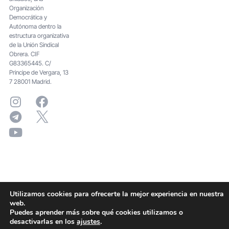
Organización
Democrática y
Autónoma dentro la
estructura organizativa
de la Unión Sindical
Obrera. CIF
G83365445. C/
Principe de Vergara, 13
7 28001 Madrid.
Utilizamos cookies para ofrecerte la mejor experiencia en nuestra
web.
Puedes aprender más sobre qué cookies utilizamos o
desactivarlas en los
ajustes
.