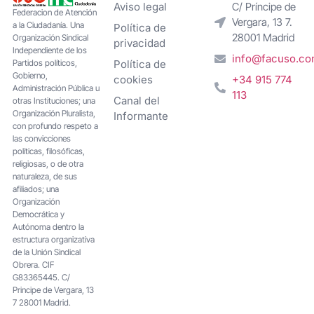
Aviso legal
C/ Príncipe de
Federacion de Atención
Vergara, 13 7.
a la Ciudadanía. Una
Política de
28001 Madrid
Organización Sindical
privacidad
Independiente de los
info@facuso.c
Partidos políticos,
Política de
Gobierno,
cookies
+34 915 774
Administración Pública u
113
Canal del
otras Instituciones; una
Organización Pluralista,
Informante
con profundo respeto a
las convicciones
políticas, filosóficas,
religiosas, o de otra
naturaleza, de sus
afiliados; una
Organización
Democrática y
Autónoma dentro la
estructura organizativa
de la Unión Sindical
Obrera. CIF
G83365445. C/
Principe de Vergara, 13
7 28001 Madrid.