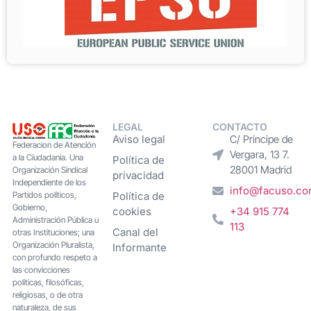
LEGAL
CONTACTO
Aviso legal
C/ Príncipe de
Federacion de Atención
Vergara, 13 7.
a la Ciudadanía. Una
Política de
28001 Madrid
Organización Sindical
privacidad
Independiente de los
info@facuso.c
Partidos políticos,
Política de
Gobierno,
cookies
+34 915 774
Administración Pública u
113
Canal del
otras Instituciones; una
Organización Pluralista,
Informante
con profundo respeto a
las convicciones
políticas, filosóficas,
religiosas, o de otra
naturaleza, de sus