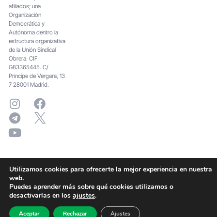
afiliados; una
Organización
Democrática y
Autónoma dentro la
estructura organizativa
de la Unión Sindical
Obrera. CIF
G83365445. C/
Principe de Vergara, 13
7 28001 Madrid.
Utilizamos cookies para ofrecerte la mejor experiencia en nuestra
web.
Puedes aprender más sobre qué cookies utilizamos o
desactivarlas en los
ajustes
.
Aceptar
Rechazar
Ajustes