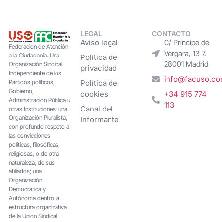
LEGAL
CONTACTO
Aviso legal
C/ Príncipe de
Federacion de Atención
Vergara, 13 7.
a la Ciudadanía. Una
Política de
28001 Madrid
Organización Sindical
privacidad
Independiente de los
info@facuso.c
Partidos políticos,
Política de
Gobierno,
cookies
+34 915 774
Administración Pública u
113
Canal del
otras Instituciones; una
Organización Pluralista,
Informante
con profundo respeto a
las convicciones
políticas, filosóficas,
religiosas, o de otra
naturaleza, de sus
afiliados; una
Organización
Democrática y
Autónoma dentro la
estructura organizativa
de la Unión Sindical