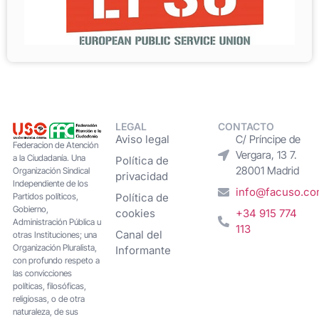
LEGAL
CONTACTO
Aviso legal
C/ Príncipe de
Federacion de Atención
Vergara, 13 7.
a la Ciudadanía. Una
Política de
28001 Madrid
Organización Sindical
privacidad
Independiente de los
info@facuso.c
Partidos políticos,
Política de
Gobierno,
cookies
+34 915 774
Administración Pública u
113
Canal del
otras Instituciones; una
Organización Pluralista,
Informante
con profundo respeto a
las convicciones
políticas, filosóficas,
religiosas, o de otra
naturaleza, de sus