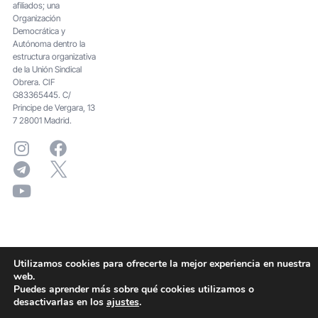
afiliados; una
Organización
Democrática y
Autónoma dentro la
estructura organizativa
de la Unión Sindical
Obrera. CIF
G83365445. C/
Principe de Vergara, 13
7 28001 Madrid.
Utilizamos cookies para ofrecerte la mejor experiencia en nuestra
web.
Puedes aprender más sobre qué cookies utilizamos o
desactivarlas en los
ajustes
.