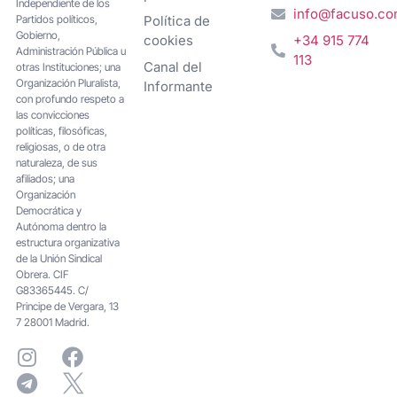
Independiente de los
info@facuso.c
Partidos políticos,
Política de
Gobierno,
cookies
+34 915 774
Administración Pública u
113
Canal del
otras Instituciones; una
Organización Pluralista,
Informante
con profundo respeto a
las convicciones
políticas, filosóficas,
religiosas, o de otra
naturaleza, de sus
afiliados; una
Organización
Democrática y
Autónoma dentro la
estructura organizativa
de la Unión Sindical
Obrera. CIF
G83365445. C/
Principe de Vergara, 13
7 28001 Madrid.