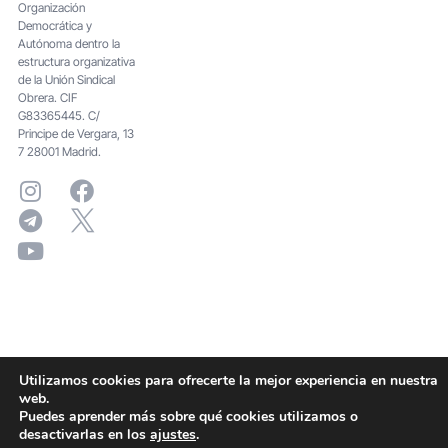
Organización
Democrática y
Autónoma dentro la
estructura organizativa
de la Unión Sindical
Obrera. CIF
G83365445. C/
Principe de Vergara, 13
7 28001 Madrid.
Utilizamos cookies para ofrecerte la mejor experiencia en nuestra
web.
Puedes aprender más sobre qué cookies utilizamos o
desactivarlas en los
ajustes
.