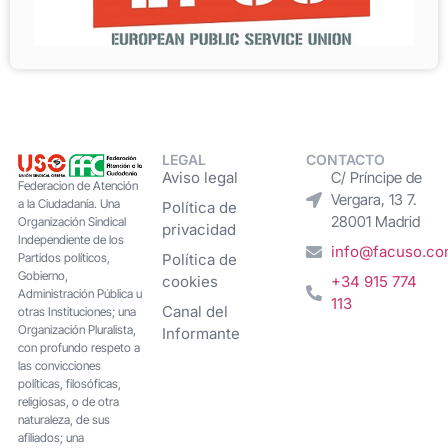
LEGAL
CONTACTO
Aviso legal
C/ Príncipe de
Federacion de Atención
Vergara, 13 7.
a la Ciudadanía. Una
Política de
28001 Madrid
Organización Sindical
privacidad
Independiente de los
info@facuso.c
Partidos políticos,
Política de
Gobierno,
cookies
+34 915 774
Administración Pública u
113
Canal del
otras Instituciones; una
Organización Pluralista,
Informante
con profundo respeto a
las convicciones
políticas, filosóficas,
religiosas, o de otra
naturaleza, de sus
afiliados; una