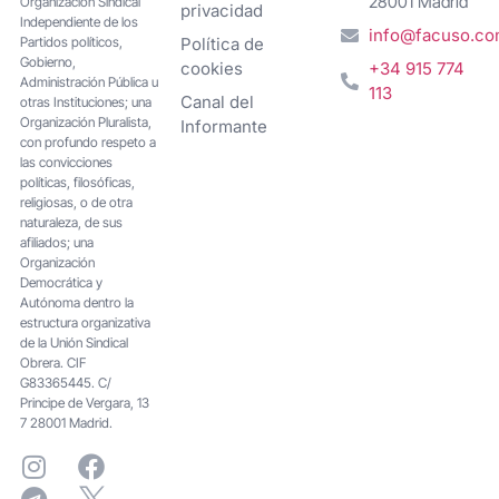
28001 Madrid
Organización Sindical
privacidad
Independiente de los
info@facuso.c
Partidos políticos,
Política de
Gobierno,
cookies
+34 915 774
Administración Pública u
113
Canal del
otras Instituciones; una
Organización Pluralista,
Informante
con profundo respeto a
las convicciones
políticas, filosóficas,
religiosas, o de otra
naturaleza, de sus
afiliados; una
Organización
Democrática y
Autónoma dentro la
estructura organizativa
de la Unión Sindical
Obrera. CIF
G83365445. C/
Principe de Vergara, 13
7 28001 Madrid.