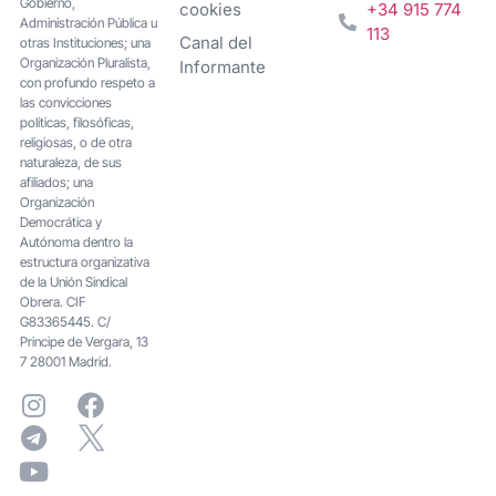
Gobierno,
cookies
+34 915 774
Administración Pública u
113
Canal del
otras Instituciones; una
Organización Pluralista,
Informante
con profundo respeto a
las convicciones
políticas, filosóficas,
religiosas, o de otra
naturaleza, de sus
afiliados; una
Organización
Democrática y
Autónoma dentro la
estructura organizativa
de la Unión Sindical
Obrera. CIF
G83365445. C/
Principe de Vergara, 13
7 28001 Madrid.