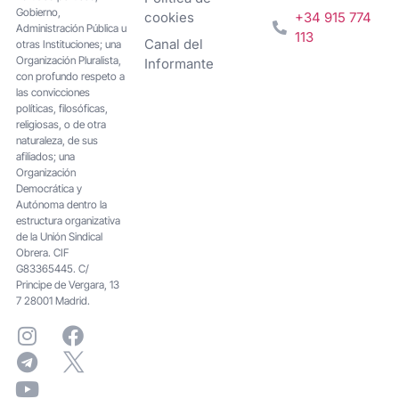
Gobierno,
cookies
+34 915 774
Administración Pública u
113
Canal del
otras Instituciones; una
Organización Pluralista,
Informante
con profundo respeto a
las convicciones
políticas, filosóficas,
religiosas, o de otra
naturaleza, de sus
afiliados; una
Organización
Democrática y
Autónoma dentro la
estructura organizativa
de la Unión Sindical
Obrera. CIF
G83365445. C/
Principe de Vergara, 13
7 28001 Madrid.