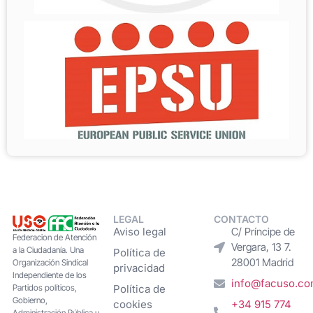
LEGAL
CONTACTO
Aviso legal
C/ Príncipe de
Federacion de Atención
Vergara, 13 7.
a la Ciudadanía. Una
Política de
28001 Madrid
Organización Sindical
privacidad
Independiente de los
info@facuso.c
Partidos políticos,
Política de
Gobierno,
cookies
+34 915 774
Administración Pública u