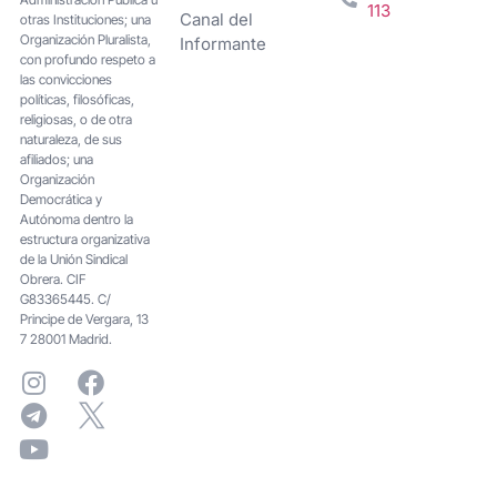
113
Canal del
otras Instituciones; una
Organización Pluralista,
Informante
con profundo respeto a
las convicciones
políticas, filosóficas,
religiosas, o de otra
naturaleza, de sus
afiliados; una
Organización
Democrática y
Autónoma dentro la
estructura organizativa
de la Unión Sindical
Obrera. CIF
G83365445. C/
Principe de Vergara, 13
7 28001 Madrid.