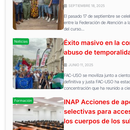
SEPTIEMBRE 18, 2025
El pasado 17 de septiembre se celeb
entre la Federación de Atención a 
del curso...
Éxito masivo en la co
Noticias
abuso de temporalida
JUNIO 11, 2025
FAC-USO se moviliza junto a ciento
definitiva y justa FAC-USO ha esta
concentración que ha reunido a cie
INAP Acciones de apo
Formación
selectivas para acces
los cuerpos de los s