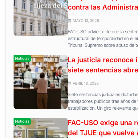
contra las Administr
MAYO 13, 2026
FAC-USO advierte de que la senten
estructural de temporalidad en el 
Tribunal Supremo sobre abuso de te
La justicia reconoce
Noticias
siete sentencias abr
ABRIL 18, 2026
Siete sentencias judiciales dicta
trabajadores públicos tras años de
estabilización. Un giro relevante q
FAC-USO exige una re
Noticias
del TJUE que vuelve 