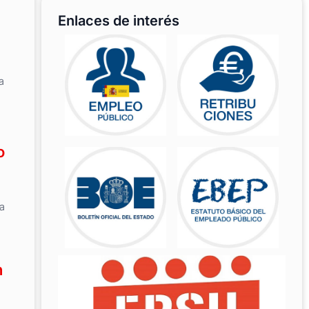
Enlaces de interés
a
o
a
n