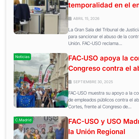
temporalidad en el e
ABRIL 15, 2026
La Gran Sala del Tribunal de Justi
para sancionar el abuso de la cont
Unión. FAC-USO reclama...
FAC‑USO apoya la con
Noticias
Congreso contra el a
SEPTIEMBRE 30, 2025
FAC‑USO muestra su apoyo a la con
de empleados públicos contra el ab
Cortes, frente al Congreso de...
FAC-USO y USO Madrid
C.Madrid
la Unión Regional