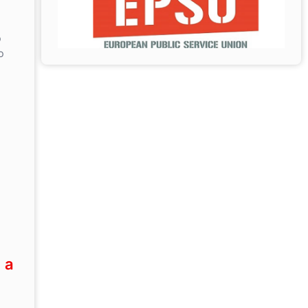
o
o
 a