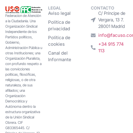
LEGAL
CONTACTO
Aviso legal
C/ Príncipe de
Federacion de Atención
Vergara, 13 7.
a la Ciudadanía. Una
Política de
28001 Madrid
Organización Sindical
privacidad
Independiente de los
info@facuso.c
Partidos políticos,
Política de
Gobierno,
cookies
+34 915 774
Administración Pública u
113
Canal del
otras Instituciones; una
Organización Pluralista,
Informante
con profundo respeto a
las convicciones
políticas, filosóficas,
religiosas, o de otra
naturaleza, de sus
afiliados; una
Organización
Democrática y
Autónoma dentro la
estructura organizativa
de la Unión Sindical
Obrera. CIF
G83365445. C/