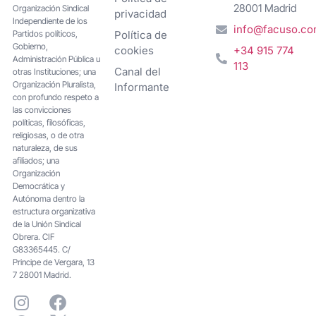
28001 Madrid
Organización Sindical
privacidad
Independiente de los
info@facuso.c
Partidos políticos,
Política de
Gobierno,
cookies
+34 915 774
Administración Pública u
113
Canal del
otras Instituciones; una
Organización Pluralista,
Informante
con profundo respeto a
las convicciones
políticas, filosóficas,
religiosas, o de otra
naturaleza, de sus
afiliados; una
Organización
Democrática y
Autónoma dentro la
estructura organizativa
de la Unión Sindical
Obrera. CIF
G83365445. C/
Principe de Vergara, 13
7 28001 Madrid.