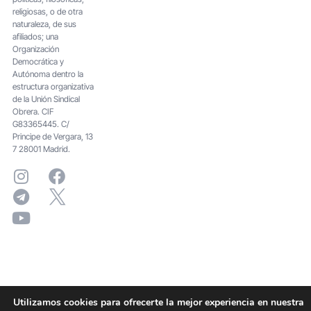
religiosas, o de otra
naturaleza, de sus
afiliados; una
Organización
Democrática y
Autónoma dentro la
estructura organizativa
de la Unión Sindical
Obrera. CIF
G83365445. C/
Principe de Vergara, 13
7 28001 Madrid.
Utilizamos cookies para ofrecerte la mejor experiencia en nuestra