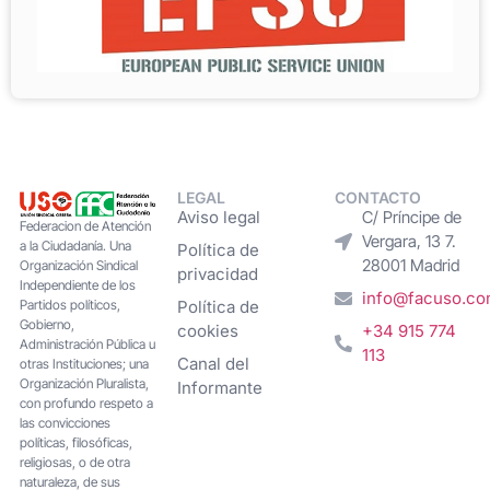
LEGAL
CONTACTO
Aviso legal
C/ Príncipe de
Federacion de Atención
Vergara, 13 7.
a la Ciudadanía. Una
Política de
28001 Madrid
Organización Sindical
privacidad
Independiente de los
info@facuso.c
Partidos políticos,
Política de
Gobierno,
cookies
+34 915 774
Administración Pública u
113
Canal del
otras Instituciones; una
Organización Pluralista,
Informante
con profundo respeto a
las convicciones
políticas, filosóficas,
religiosas, o de otra
naturaleza, de sus