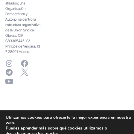
afiliados; una
Organización
Democrática y
Autónoma dentro la
estructura organizativa
de la Unión Sindical
Obrera. CIF
G83365445. C/
Principe de Vergara, 13
7 28001 Madrid.
Utilizamos cookies para ofrecerte la mejor experiencia en nuestra
web.
Puedes aprender más sobre qué cookies utilizamos o
desactivarlas en los
ajustes
.