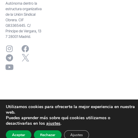
Autónoma dentro la
estructura organizativa
de la Unión Sindical
Obrera. CIF
G83365445. C/
Principe de Vergara, 13
7 28001 Madrid.
Utilizamos cookies para ofrecerte la mejor experiencia en nuestra
web.
Puedes aprender más sobre qué cookies utilizamos o
desactivarlas en los
ajustes
.
Aceptar
Rechazar
Ajustes