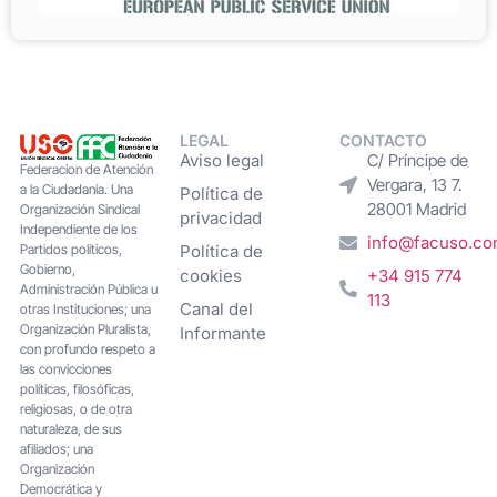
LEGAL
CONTACTO
Aviso legal
C/ Príncipe de
Federacion de Atención
Vergara, 13 7.
a la Ciudadanía. Una
Política de
28001 Madrid
Organización Sindical
privacidad
Independiente de los
info@facuso.c
Partidos políticos,
Política de
Gobierno,
cookies
+34 915 774
Administración Pública u
113
Canal del
otras Instituciones; una
Organización Pluralista,
Informante
con profundo respeto a
las convicciones
políticas, filosóficas,
religiosas, o de otra
naturaleza, de sus
afiliados; una
Organización
Democrática y