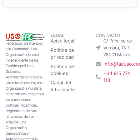
LEGAL
CONTACTO
Aviso legal
C/ Príncipe de
Federacion de Atención
Vergara, 13 7.
a la Ciudadanía. Una
Política de
28001 Madrid
Organización Sindical
privacidad
Independiente de los
info@facuso.c
Partidos políticos,
Política de
Gobierno,
cookies
+34 915 774
Administración Pública u
113
Canal del
otras Instituciones; una
Organización Pluralista,
Informante
con profundo respeto a
las convicciones
políticas, filosóficas,
religiosas, o de otra
naturaleza, de sus
afiliados; una
Organización
Democrática y
Autónoma dentro la