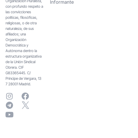
Organización Pluralista,
Informante
con profundo respeto a
las convicciones
políticas, filosóficas,
religiosas, o de otra
naturaleza, de sus
afiliados; una
Organización
Democrática y
Autónoma dentro la
estructura organizativa
de la Unión Sindical
Obrera. CIF
G83365445. C/
Principe de Vergara, 13
7 28001 Madrid.