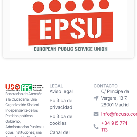
LEGAL
CONTACTO
Aviso legal
C/ Príncipe de
Federacion de Atención
Vergara, 13 7.
a la Ciudadanía. Una
Política de
28001 Madrid
Organización Sindical
privacidad
Independiente de los
info@facuso.c
Partidos políticos,
Política de
Gobierno,
cookies
+34 915 774
Administración Pública u
113
Canal del
otras Instituciones; una