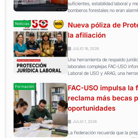
suficientes, estabilidad laboral y m
bomberos forestales no eran alarmi
Nueva póliza de Prot
Noticias
la afiliación
JULIO 16, 2026
Una herramienta de respaldo jurídi
laborales complejas FAC-USO inform
Laboral de USO y ARAG, una herram
FAC-USO impulsa la f
Formación
reclama más becas pú
oportunidades
JULIO 1, 2026
La Federación recuerda que la pre