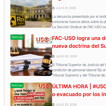
JULIO 31, 2026
La denuncia presentada por el sindi
conocerse nuevos datos sobre la pr
La Sección Sindical de FAC-USO exi
FAC-USO logra una de 
Noticias
nueva doctrina del 
JULIO 30, 2026
El Tribunal Superior de Justicia del
condición de personal laboral fijo a
Tribunal Supremo y del Tribunal de.
ÚLTIMA HORA | #USOT
Noticias
o evacuado por los in
JULIO 25, 2026