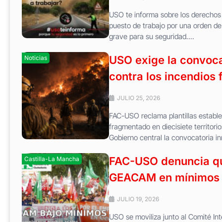
USO te informa sobre los derechos 
puesto de trabajo por una orden de
grave para su seguridad....
USO exige la convoca
Noticias
contra los incendios 
JULIO 25, 2026
FAC-USO reclama plantillas estable
fragmentado en diecisiete territor
Gobierno central la convocatoria i
FAC-USO denuncia que
Castilla-La Mancha
GEACAM en mínimos m
JULIO 19, 2026
USO se moviliza junto al Comité Int