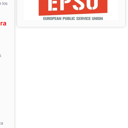
e los
ara
s
ca