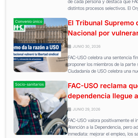
de cada persona y destaca que FAC
distintos procesos selectivos. El Or
El Tribunal Supremo 
Convenio único
Nacional por vulnerar
JUNIO 30, 2026
FAC-USO celebra una sentencia fir
proponer los miembros de la parte s
Ciudadanía de USO celebra una nue
FAC-USO reclama que 
Socio-sanitarios
dependencia llegue a 
JUNIO 29, 2026
FAC-USO valora positivamente el in
Atención a la Dependencia, pero a
inmediata: mejorar el empleo, los sala