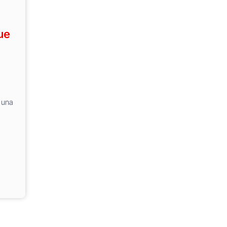
ue
 una