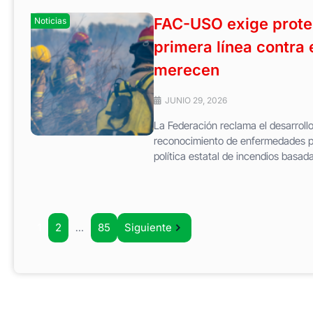
FAC-USO exige protec
Noticias
primera línea contra 
merecen
JUNIO 29, 2026
La Federación reclama el desarrollo
reconocimiento de enfermedades pro
política estatal de incendios basada
1
2
…
85
Siguiente