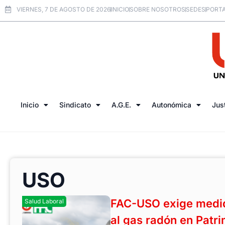
VIERNES, 7 DE AGOSTO DE 2026
INICIO
SOBRE NOSOTROS
SEDES
PORTA
Inicio
Sindicato
A.G.E.
Autonómica
Jus
USO
FAC-USO exige medida
Salud Laboral
al gas radón en Patr