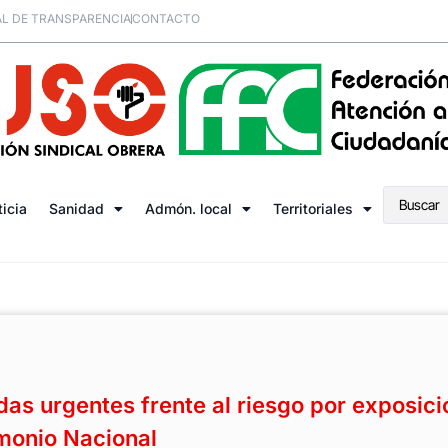
L DE TRANSPARENCIA
CONTACTO
ticia
Sanidad
Admón. local
Territoriales
s urgentes frente al riesgo por exposici
imonio Nacional